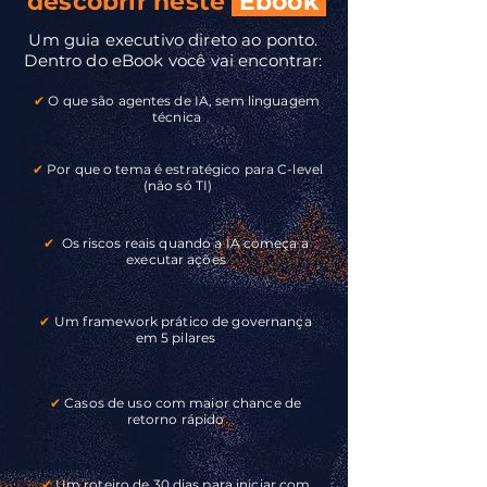
descobrir neste
Ebook
Um guia executivo direto ao ponto.
Dentro do eBook você vai encontrar:
✔
O que são agentes de IA, sem linguagem
técnica
✔
Por que o tema é estratégico para C-level
(não só TI)
✔
Os riscos reais quando a IA começa a
executar ações
✔
Um framework prático de governança
em 5 pilares
✔
Casos de uso com maior chance de
retorno rápido
✔
Um roteiro de 30 dias para iniciar com