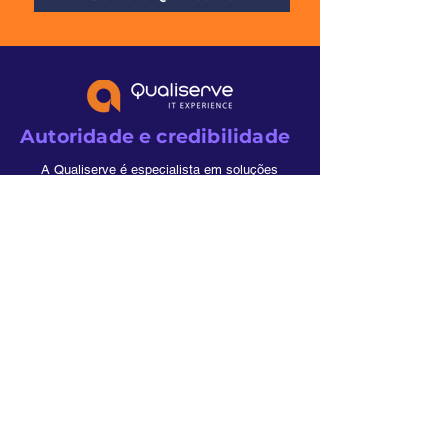
Autoridade e credibilidade
A Qualiserve é especialista em soluções
Microsoft há mais de 20 anos. Fomos
reconhecidos pela ISG Provider Lens™ 2025
como Rising Star em Microsoft 365 Services –
Midmarket, e também nos quadrantes de
Microsoft Azure e Power Platform, validando
nossa expertise em nuvem, automação e
modernização de ambientes corporativos.
Ao baixar o eBook, você terá acesso ao mesmo
conhecimento que grandes empresas usam para
repensar suas operações digitais e impulsionar
resultados com segurança e inovação.